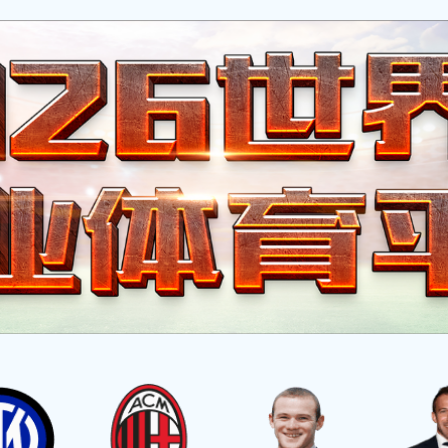
App下载
公司介绍
体育看点
米兰官网
—— 比赛数据从这里开