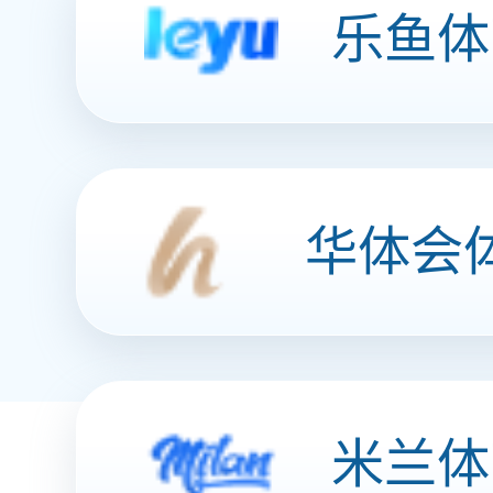
2
胡金秋应力性骨折休战4个月，广厦队
CBA常规赛激战正酣，浙江广厦男篮却遭遇沉
2026-07-27
3
郑钦文与耐克续约价码大涨40%，中国
在巴黎奥运女单金牌的光芒尚未褪去之时，中国
2026-08-01
4
深圳新鹏城补时阶段绝杀球被吹越位，
在刚刚结束的中超联赛中，深圳新鹏城客场对
2026-07-22
5
伦纳德负荷管理奏效，快船季后赛出场
洛杉矶快船队的核心球员科怀·伦纳德近年来一
2026-07-17