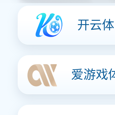
上一篇：
阿扎伦卡与教练合同条款未谈拢 …
精选推荐
1
河南队五后卫阵型连场丢球，南基一密
河南队在新赛季开局阶段的表现令人大跌眼镜
2026-06-06