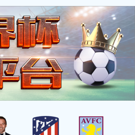
注册入口
始