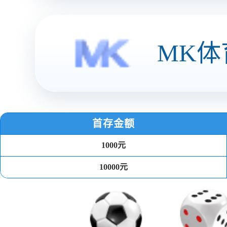
郑钦文与耐克续约价码大涨40%，
独行
中国金花商...
拿下4
在巴黎奥运女单金牌的光芒尚未褪去之
在昨
时，中国网球“一姐”郑钦文的...
中，
2026-08-01
查看详情
2026
推荐网站
星空在线平台
星空体育
米兰官方站网页版