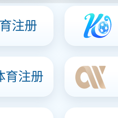
功能模块更新 · 分类查看版本演
功能角度归纳最近多个版本的主要更新内容，便于你快速了解优
赛事推荐
览数据实时同步。
v6.3.0：
基于行为模式的推
用户参与积极性。
v6.2.0：
新增“热投榜”，
能一键直达。
v5.9.2：
话题聚合功能加入
帮助与学习
更流畅。
v6.3.0：
新增“玩法教学专