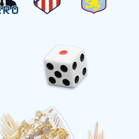
的体育服务。
全年无休客服