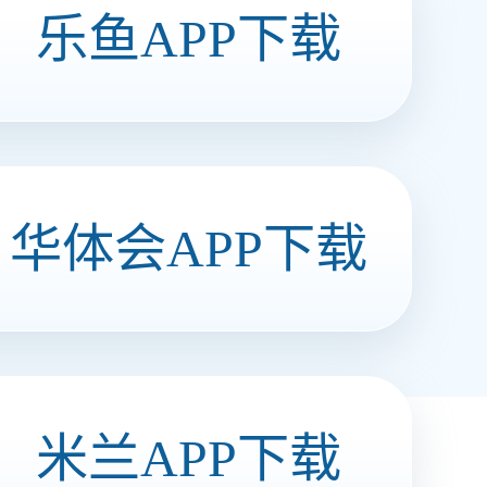
类更清晰，常见问题支持搜索直达。
，支持建议提交与分类响应。
APP，随时掌握赛事
造，米兰官网 App 提供高清直播、实时比分、数
务，助您畅享专业体育内容。
响应快速
输，隐私守护
droid 全平台兼容